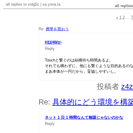
all replies to vidg5z
|
sa.yona.la
all replie
«
1
2
…
7
Re:
携帯を買おう
H11HWか
Reply
Touchと繋ぐのは結構待ち時間あるよ。
それでも構わずに、他にも繋ぐような目的あるの
まあ本体が一円だから、妥協しやすいし。
投稿者
z4
Re:
具体的にどう環境を構
ネット 1 日 1 時間なんて無謀じゃないのかな
Reply