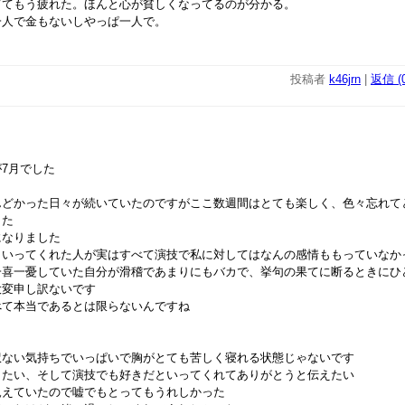
ててもう疲れた。ほんと心が貧しくなってるのが分かる。
一人で金もないしやっぱ一人で。
投稿者
k46jrn
|
返信 (0
7月でした
んどかった日々が続いていたのですがここ数週間はとても楽しく、色々忘れて
した
になりました
といってくれた人が実はすべて演技で私に対してはなんの感情ももっていなか
一喜一憂していた自分が滑稽であまりにもバカで、挙句の果てに断るときにひ
大変申し訳ないです
べて本当であるとは限らないんですね
訳ない気持ちでいっぱいで胸がとても苦しく寝れる状態じゃないです
りたい、そして演技でも好きだといってくれてありがとうと伝えたい
飢えていたので嘘でもとってもうれしかった