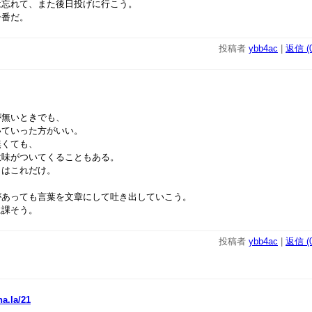
は忘れて、また後日投げに行こう。
一番だ。
投稿者
ybb4ac
|
返信 (0
が無いときでも、
いていった方がいい。
無くても、
意味がついてくることもある。
日はこれだけ。
があっても言葉を文章にして吐き出していこう。
に課そう。
投稿者
ybb4ac
|
返信 (0
na.la/21