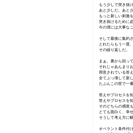
もう少しで突き抜
あと少しだ。あと
もっと新しい刺激
突き抜けるために
今の僕には大事な
そして最後に集約
とれたらもう一度
その繰り返しだ。
まぁ、裏から回っ
それじゃあんまり
用意されている答
全てぶっ壊して新
たぶんこの世で一
答えやプロセスを
答えやプロセスを
そのどちらの感覚
とても面白く、幸
そうして考え方に
オペラント条件付