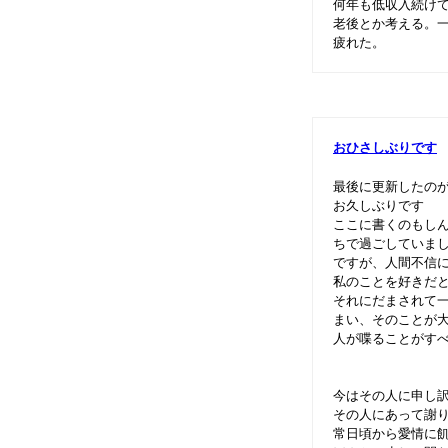
何年も低収入続け
老後とか考える。
疲れた。
おひさしぶりです
最後に更新したのが
お久しぶりです
ここに書くのもし
ちで過ごしていま
ですが、人間不信
私のことを好きだ
それにだまされて
まい、そのことが
人が喋ることがす
今はその人に申し
その人にあって謝
常日頃から愛情に