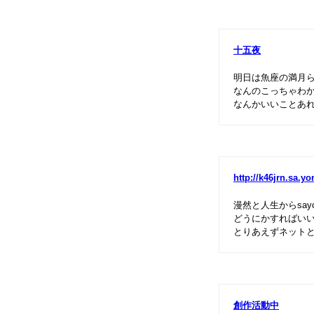
十五夜
明日は魚座の満月
なんのこっちゃわ
なんかいいことあ
http://k46jrn.sa.yo
漫然と人生からsay
どうにかすればい
とりあえずネット
創作活動中