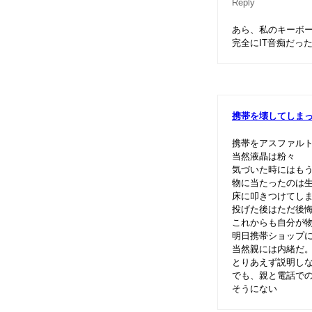
Reply
あら、私のキーボー
完全にIT音痴だっ
携帯を壊してしま
携帯をアスファル
当然液晶は粉々
気づいた時にはも
物に当たったのは
床に叩きつけてし
投げた後はただ後
これからも自分が
明日携帯ショップ
当然親には内緒だ
とりあえず説明し
でも、親と電話で
そうにない