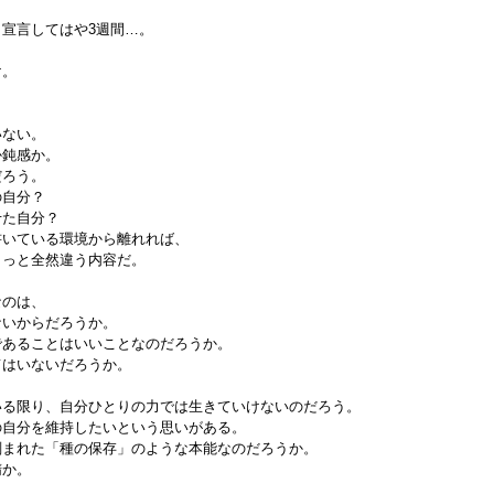
宣言してはや3週間…。
。
け。
いない。
か鈍感か。
だろう。
の自分？
せた自分？
書いている環境から離れれば、
もっと全然違う内容だ。
なのは、
ないからだろうか。
であることはいいことなのだろうか。
てはいないだろうか。
いる限り、自分ひとりの力では生きていけないのだろう。
の自分を維持したいという思いがある。
刻まれた「種の保存」のような本能なのだろうか。
惰か。