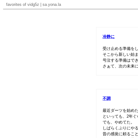
favorites of vidg5z
|
sa.yona.la
冷静に
受け止める準備を
そこから新しい始
号泣する準備はで
さぁて、次の未来
不調
最近ダーツを始め
といっても、2年ぐ
でも、やめてた。
しばらくぶりにや
昔の感覚に頼るこ