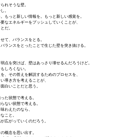
けられそうな壁。
少し。
を。もっと新しい情報を。もっと新しい感覚を。
必要なエネルギーをプッシュしていくことが、
ことだ。
させて、バランスをとる。
、バランスをとったことで生じた壁を突き抜ける。
て弱点を突けば、壁はあっさり壊せるんだろうけど。
おもしろくない。
えを、その答えを解説するためのプロセスを、
しい導き方を考えることが、
番面白いことだと思う。
知った状態で考える。
知らない状態で考える。
も味わえたのなら、
せなこと。
幅が広がっていくのだろう。
けの概念を思い出す。