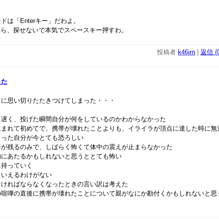
ドは「Enterキー」だわよ。
たら、探せないで本気でスペースキー押すわ。
投稿者
k46jrn
|
返信 (0
った
トに思い切りたたきつけてしまった・・・
う遅く、投げた瞬間自分が何をしているのかわからなかった
生まれて初めてで、携帯が壊れたことよりも、イライラが頂点に達した時に無
まった自分が今とても恐ろしい
悔が残るのみで、しばらく怖くて体中の震えが止まらなかった
物にあたるかもしれないと思うととても怖い
に持っていく
。いえるわけがない
なければならなくなったときの言い訳は考えた
の喧嘩の直後に携帯が壊れたことについて親がなにか勘付くかもしれないと思