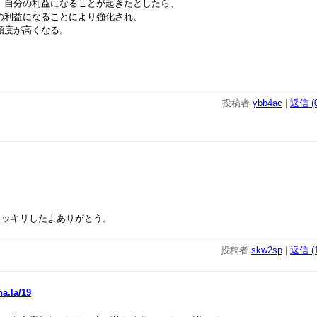
果、自分の利益になることが起きたとしたら、
分の利益になることにより強化され、
う頻度が高くなる。
投稿者
ybb4ac
|
返信 (0
スッキリしたよありがとう。
投稿者
skw2sp
|
返信 (1
na.la/19