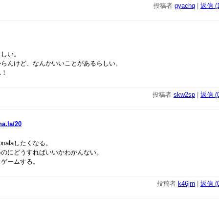
投稿者
gyachq
|
返信 (1
らしい。
からんけど、なんかいいことがあるらしい。
れ！
投稿者
skw2sp
|
返信 (0
na.la/20
onalaしたくなる。
いのにどうすればいいかわかんない。
とゲームする。
投稿者
k46jrn
|
返信 (0