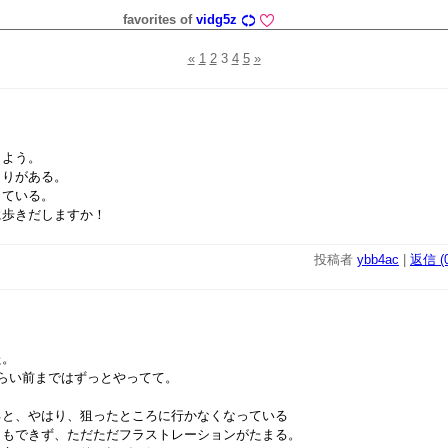
favorites of
vidg5z
«
1
2
3
4
5
»
しよう。
まりがある。
きている。
に歩きだしますか！
投稿者
ybb4ac
|
返信 (0
た。
らい前まではずっとやってて。
ると、やはり、狙ったところに行かなくなっている
ともできず、ただただフラストレーションがたまる。