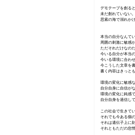
デモテープを創ると
未だ創れていない
思索の海で溺れか
本当の自分なんて
周囲の刺激に敏感
ただそれだけなの
今いる自分が本当
今いる環境に合わ
今こうした文章を
書く内容はきっと
環境の変化に敏感
自分自身に自信が
環境の変化に鈍感
自分自身を過信し
この社会で生きて
それでも今ある個
それは遺伝子上に
それともただの怠