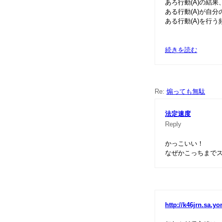
あろ行動(A)の結
ある行動(A)が自
ある行動(A)を行
続きを読む
Re:
煽っても無駄
法定速度
Reply
かっこいい！
なぜかこっちまで
http://k46jrn.sa.yo