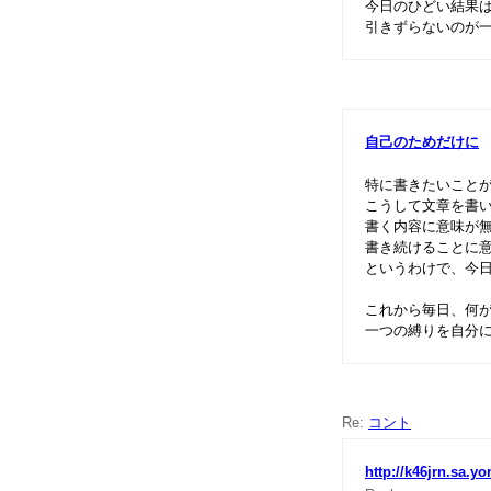
今日のひどい結果
引きずらないのが
自己のためだけに
特に書きたいこと
こうして文章を書
書く内容に意味が
書き続けることに
というわけで、今
これから毎日、何
一つの縛りを自分
Re:
コント
http://k46jrn.sa.yo