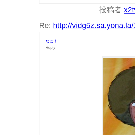
投稿者
x2
Re:
http://vidg5z.sa.yona.la
なに！
Reply